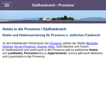
Südfrankreich - Provence
Hotels in der Provence / Südfrankreich
Hotels und Hotelreservierung für Provence u. südliches Frankreich
Zu den beliebtesten Reisezielen der
Provence
zählen die Städte
Marseille
,
Avignon
,
Aix-en-Provence
,
Orange
,
Arles
, Saint Maxime und Toulon.
In Südfrankreich und somit auch in der Provence gibt es zahlreiche
Hotels
-
von
Landhotels
,
Pensionen
bis zu
Appartements
. Und es gibt auch Wellness-
und Luxushotels in der Provence