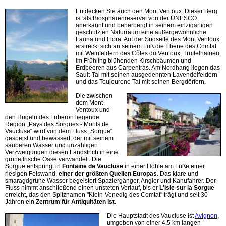
Entdecken Sie auch den Mont Ventoux. Dieser Berg
ist als Biosphärenreservat von der UNESCO
anerkannt und beherbergt in seinem einzigartigen
geschützten Naturraum eine außergewöhnliche
Fauna und Flora. Auf der Südseite des Mont Ventoux
erstreckt sich an seinem Fuß die Ebene des Comtat
mit Weinfeldern des Côtes du Ventoux, Trüffelhainen,
im Frühling blühenden Kirschbäumen und
Erdbeeren aus Carpentras. Am Nordhang liegen das
Sault-Tal mit seinen ausgedehnten Lavendelfeldern
und das Toulourenc-Tal mit seinen Bergdörfern.
Die zwischen
dem Mont
Ventoux und
den Hügeln des Luberon liegende
Region „Pays des Sorgues - Monts de
Vaucluse“ wird von dem Fluss „Sorgue“
gespeist und bewässert, der mit seinem
sauberen Wasser und unzähligen
Verzweigungen diesen Landstrich in eine
grüne frische Oase verwandelt. Die
Sorgue entspringt in
Fontaine de Vaucluse
in einer Höhle am Fuße einer
riesigen Felswand,
einer der größten Quellen Europas
. Das klare und
smaragdgrüne Wasser begeistert Spaziergänger, Angler und Kanufahrer. Der
Fluss nimmt anschließend einen unsteten Verlauf, bis er
L'Isle sur la Sorgue
erreicht, das den Spitznamen "Klein-Venedig des Comtat" trägt und seit 30
Jahren ein
Zentrum für Antiquitäten ist.
Die Hauptstadt des Vaucluse ist
Avignon
,
umgeben von einer 4,5 km langen