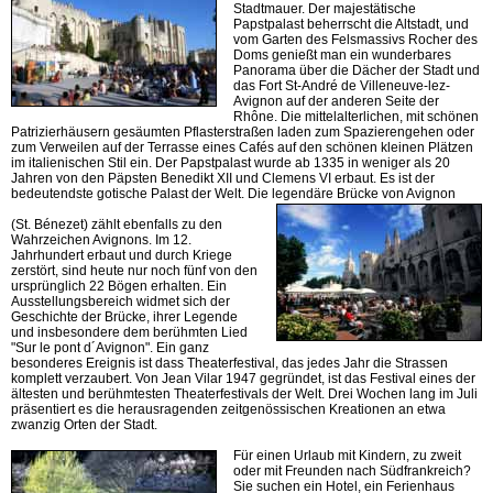
Stadtmauer. Der majestätische
Papstpalast beherrscht die Altstadt, und
vom Garten des Felsmassivs Rocher des
Doms genießt man ein wunderbares
Panorama über die Dächer der Stadt und
das Fort St-André de Villeneuve-lez-
Avignon auf der anderen Seite der
Rhône. Die mittelalterlichen, mit schönen
Patrizierhäusern gesäumten Pflasterstraßen laden zum Spazierengehen oder
zum Verweilen auf der Terrasse eines Cafés auf den schönen kleinen Plätzen
im italienischen Stil ein. Der Papstpalast wurde ab 1335 in weniger als 20
Jahren von den Päpsten Benedikt XII und Clemens VI erbaut. Es ist der
bedeutendste gotische Palast der Welt. Die legendäre Brücke von Avignon
(St. Bénezet) zählt ebenfalls zu den
Wahrzeichen Avignons. Im 12.
Jahrhundert erbaut und durch Kriege
zerstört, sind heute nur noch fünf von den
ursprünglich 22 Bögen erhalten. Ein
Ausstellungsbereich widmet sich der
Geschichte der Brücke, ihrer Legende
und insbesondere dem berühmten Lied
"Sur le pont d´Avignon". Ein ganz
besonderes Ereignis ist dass Theaterfestival, das jedes Jahr die Strassen
komplett verzaubert. Von Jean Vilar 1947 gegründet, ist das Festival eines der
ältesten und berühmtesten Theaterfestivals der Welt. Drei Wochen lang im Juli
präsentiert es die herausragenden zeitgenössischen Kreationen an etwa
zwanzig Orten der Stadt.
Für einen Urlaub mit Kindern, zu zweit
oder mit Freunden nach Südfrankreich?
Sie suchen ein Hotel, ein Ferienhaus