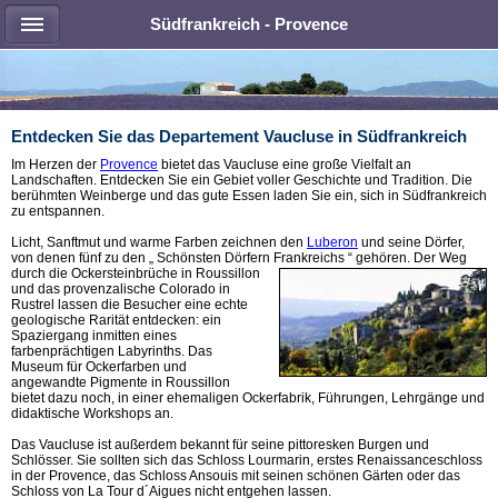
Südfrankreich - Provence
Entdecken Sie das Departement Vaucluse in Südfrankreich
Im Herzen der
Provence
bietet das Vaucluse eine große Vielfalt an
Landschaften. Entdecken Sie ein Gebiet voller Geschichte und Tradition. Die
berühmten Weinberge und das gute Essen laden Sie ein, sich in Südfrankreich
zu entspannen.
Licht, Sanftmut und warme Farben zeichnen den
Luberon
und seine Dörfer,
von denen fünf zu den „ Schönsten Dörfern Frankreichs “ gehören. Der Weg
durch die Ockersteinbrüche
in Roussillon
und das provenzalische Colorado in
Rustrel lassen die Besucher eine echte
geologische Rarität entdecken: ein
Spaziergang inmitten eines
farbenprächtigen Labyrinths. Das
Museum für Ockerfarben und
angewandte Pigmente in Roussillon
bietet dazu noch, in einer ehemaligen Ockerfabrik, Führungen, Lehrgänge und
didaktische Workshops an.
Das Vaucluse ist außerdem bekannt für seine pittoresken Burgen und
Schlösser. Sie sollten sich das Schloss Lourmarin, erstes Renaissanceschloss
in der Provence, das Schloss Ansouis mit seinen schönen Gärten oder das
Schloss von La Tour d´Aigues nicht entgehen lassen.